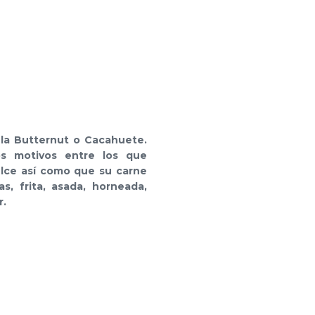
 la
Butternut o Cacahuete
.
os motivos entre los que
lce así como que su carne
s, frita, asada, horneada,
r.