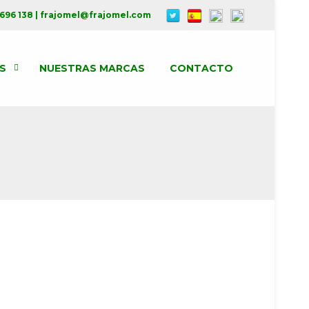
 696 138 | frajomel@frajomel.com
S
NUESTRAS MARCAS
CONTACTO