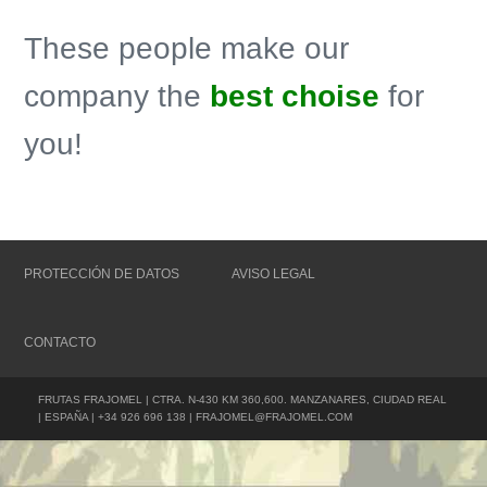
These people make our
company the
best choise
for
you!
PROTECCIÓN DE DATOS
AVISO LEGAL
CONTACTO
FRUTAS FRAJOMEL | CTRA. N-430 KM 360,600. MANZANARES, CIUDAD REAL
| ESPAÑA | +34 926 696 138 | FRAJOMEL@FRAJOMEL.COM