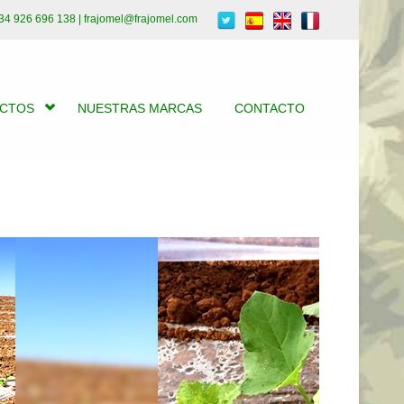
34 926 696 138 | frajomel@frajomel.com
UCTOS
NUESTRAS MARCAS
CONTACTO