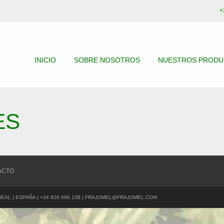
+
INICIO
SOBRE NOSOTROS
NUESTROS PROD
ES
ACTO
REAL | ESPAÑA | +34 926 696 138 | FRAJOMEL@FRAJOMEL.COM