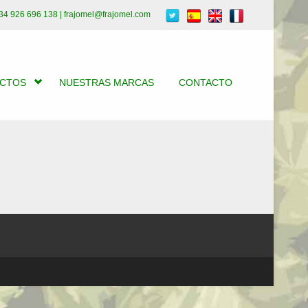
34 926 696 138 | frajomel@frajomel.com
UCTOS
NUESTRAS MARCAS
CONTACTO