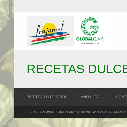
RECETAS DULC
PROTECCIÓN DE DATOS
AVISO LEGAL
CONT
FRUTAS FRAJOMEL | CTRA. N-430 KM 360,600. MANZANARES, CIUDAD 