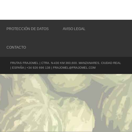
PROTECCIÓN DE DATOS
AVISO LEGAL
CONTACTO
FRUTAS FRAJOMEL | CTRA. N-430 KM 360,600. MANZANARES, CIUDAD REAL
| ESPAÑA | +34 926 696 138 | FRAJOMEL@FRAJOMEL.COM