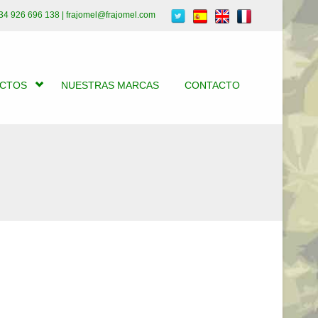
34 926 696 138 | frajomel@frajomel.com
UCTOS
NUESTRAS MARCAS
CONTACTO