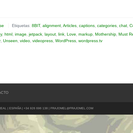
se
Etiquetas:
8BIT
,
alignment
,
Articles
,
captions
,
categories
,
chat
,
C
ry
,
html
,
image
,
jetpack
,
layout
,
link
,
Love
,
markup
,
Mothership
,
Must R
r
,
Unseen
,
video
,
videopress
,
WordPress
,
wordpress.tv
ACTO
REAL | ESPAÑA | +34 926 696 138 | FRAJOMEL@FRAJOMEL.COM