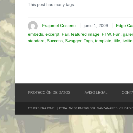
This post has many tags.
Frajomel Cristeno
junio 1, 2009
Edge Ca
embeds
,
excerpt
,
Fail
,
featured image
,
FTW
,
Fun
,
galle
standard
,
Success
,
Swagger
,
Tags
,
template
,
title
,
twitte
PROTECCIÓN DE DATOS
AVISO LEGAL
CONT
FRUTAS FRAJOMEL | CTRA. N-430 KM 360,600. MANZANARES, CIUDAD 