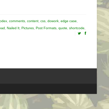
odex
,
comments
,
content
,
css
,
dowork
,
edge case
,
ead
,
Nailed It
,
Pictures
,
Post Formats
,
quote
,
shortcode
,